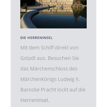
DIE HERRENINSEL
Mit dem Schiff direkt von
Gstadt aus. Besuchen Sie
das Märchenschloss des
Märchenkönigs Ludwig II.
Barocke Pracht lockt auf die
Herreninsel.