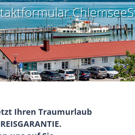
taktformular ChiemseeS
jetzt Ihren Traumurlaub
PREISGARANTIE.