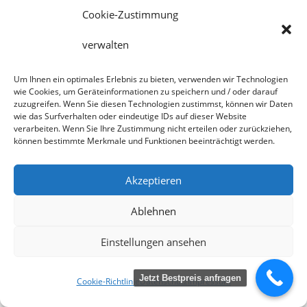
Cookie-Zustimmung
verwalten
Um Ihnen ein optimales Erlebnis zu bieten, verwenden wir Technologien
wie Cookies, um Geräteinformationen zu speichern und / oder darauf
zuzugreifen. Wenn Sie diesen Technologien zustimmst, können wir Daten
wie das Surfverhalten oder eindeutige IDs auf dieser Website
verarbeiten. Wenn Sie Ihre Zustimmung nicht erteilen oder zurückziehen,
CHIEMSEEYACHT GSTADT AM CHIEMSEE –
können bestimmte Merkmale und Funktionen beeinträchtigt werden.
1000 EINDRÜCKE UND EIN
UNVERGESSLICHES ERLEBNIS
Akzeptieren
„Wenn ich den SEE seh, brauch ich
Ablehnen
kein MEER mehr...“
Einstellungen ansehen
Ein Traum wird wahr:
ChiemseeYacht
Gstadt am Chiemsee – gepflegte
Jetzt Bestpreis anfragen
Cookie-Richtlinie
Datenschutz
Impressum