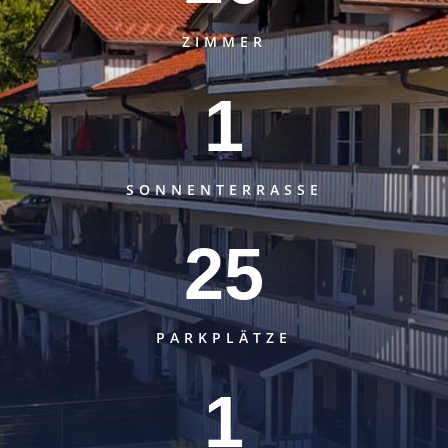
ZIMMER
1
SONNENTERRASSE
25
PARKPLÄTZE
1