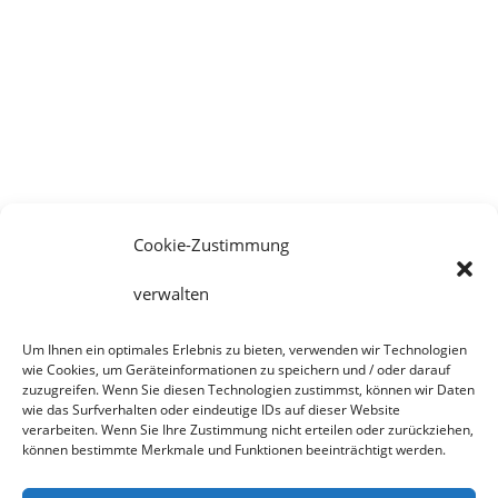
Außergewöhnlich
super schöne Zimmer….nette,
freundliche Gastgeber….ein Traum
zum Erholen…
Martina
Mai 2024
Cookie-Zustimmung
verwalten
Um Ihnen ein optimales Erlebnis zu bieten, verwenden wir Technologien
wie Cookies, um Geräteinformationen zu speichern und / oder darauf
zuzugreifen. Wenn Sie diesen Technologien zustimmst, können wir Daten
wie das Surfverhalten oder eindeutige IDs auf dieser Website
verarbeiten. Wenn Sie Ihre Zustimmung nicht erteilen oder zurückziehen,
können bestimmte Merkmale und Funktionen beeinträchtigt werden.
Start
Online buchen
Kontakt