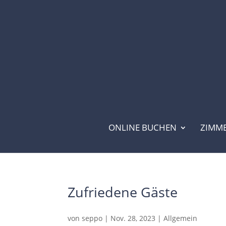
ONLINE BUCHEN
ZIMM
Zufriedene Gäste
von
seppo
|
Nov. 28, 2023
|
Allgemein