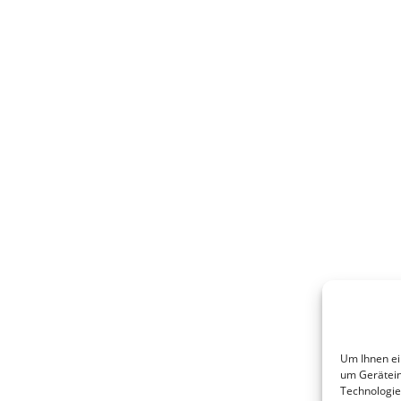
t in Top-Lage am Chiemsee, viel besser geht kaum.
modern ausgestattete Zimmer. Inhaber sind super
undlich und hilfsbereit.“
Ralf
Juni 2023
Um Ihnen ei
um Gerätein
Technologie