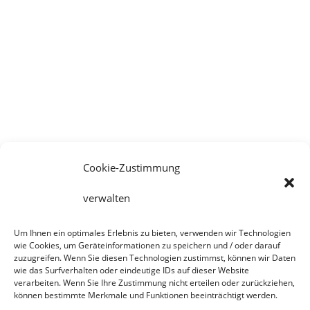
„Ruhig, aber gut gelegen, direkt an
der Anlegestelle. Super Frühstück
und tolle Aussicht direkt auf die
Fraueninsel. Das Bett war sehr
angenehm.“
Denis
Oktober 2023
Cookie-Zustimmung
verwalten
Um Ihnen ein optimales Erlebnis zu bieten, verwenden wir Technologien
wie Cookies, um Geräteinformationen zu speichern und / oder darauf
zuzugreifen. Wenn Sie diesen Technologien zustimmst, können wir Daten
wie das Surfverhalten oder eindeutige IDs auf dieser Website
verarbeiten. Wenn Sie Ihre Zustimmung nicht erteilen oder zurückziehen,
können bestimmte Merkmale und Funktionen beeinträchtigt werden.